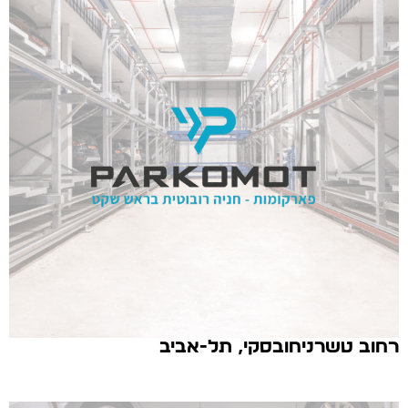
רחוב טשרניחובסקי, תל-אביב