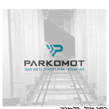
רחוב אנגל , תל-אביב