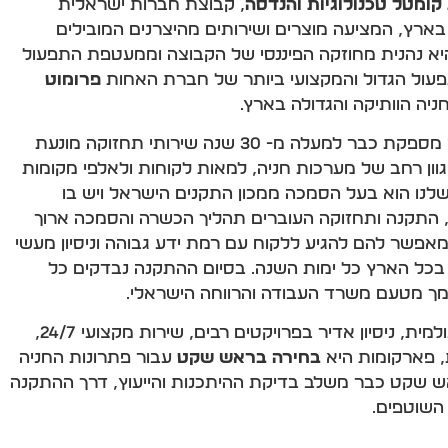
ומטל טכנולוגיות והנדסה
, קבוצת חברות ישראלית
בארץ, המציעה מוצרים ושירותים מהיצרנים המובילים
 היא נהנית מחוזקה הפיננסי של הקבוצה וממעטפת התפעול
פעול הגדול והמקצועי ביותר של חברת האחות
פרומוט
יה הוותיקה והגדולה בארץ.
של הקבוצה מספקת כבר למעלה מ- 30 שנה שירותי תחזוקה מונעת
וון רחב של מערכות חניה, למאות לקוחות ולאלפי מקומות
לנו הוא בעל הסמכה ממכון התקנים הישראל ויש בו
, התקנה ותחזוקה העוברים תהליך הכשרה והסמכה ארוך
מאפשר להם להגיע ללקוח עם רמת ידע גבוהה וניסיון מעשי
ב, ולתת לו שירות יעיל 24/7 בכל הארץ כל ימות השנה. בסיום ההתקנה נבדקים כל
מך מטעם משרד העבודה והרווחה הישראלי.
עם מוצרים מוכחים ברמה העולמית, ניסיון אדיר בפרויקטים רבים, שירות מקצועי 24/7,
ת, פארקומות היא
בחירה בראש שקט
עבור פתרונות החניה
אש שקט כבר משלב בדיקת ההיתכנות והייעוץ, דרך ההתקנה
השוטפים.