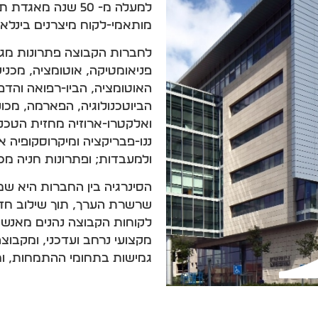
למעלה מ- 50 שנה 
מותאמי-לקוח מיצרנים בינלאו
לחברות הקבוצה פתרונות מגוו
פניאומטיקה, אוטומציה, מכני
האוטומציה, הביו-רפואה והד
הביוטכנולוגיה, הפארמה, מכונ
ואלקטרו-ארוזיה מחזית הטכנול
ננו-פבריקציה ומיקרוסקופיה אל
ולמעבדות; ופתרונות חניה מכא
הסינרגיה בין החברות היא ש
לקוחות הקבוצה נהנים מאנשי 
מקצועי נרחב ועדכני, ומקבוצ
גמישות בתחומי ההתמחות, ומו