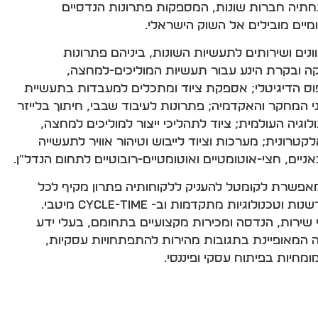
מאגדת תחתיה חברות שונות, המספקות פתרונות הנדסיים
מיים מובילים אל השוק הישראלי.
נים ושירותים לתעשיות השונות, ביניהם פתרונות
קה ובקרת הינע עבור תעשיות המוליכים-למחצה,
פוס הדיגיטלי; אספקת ציוד ומתכלים למעבדות בתעשיית
י המחקר והאקדמיה; פתרונות לעיבוד שבבי, חיתוך בלייזר
וגיה העולמית; ציוד לתהליכי ייצור למוליכים למחצה,
קטרונית; מערכות וציוד לייבוש וטיהור אוויר לתעשייה
ניים, חצי-אוטומטיים ואוטומטיים-רובוטיים לתחום הנדל"ן.
מאפשרת לקומטל להעניק ללקוחותיה פתרון מקיף לכל
שרשרת הערך, תוך שילוב חדשנות וטכנולוגיות מתקדמות וב- Cycle-Time מיטבי.
שירות, הנדסה ומכירות מקצועיים בתחומם, בעלי ידע
ה המאופיינת בתגובות מהירות להתפתחויות עסקיות,
מחיות בפיתוח עסקי ופיננסי.