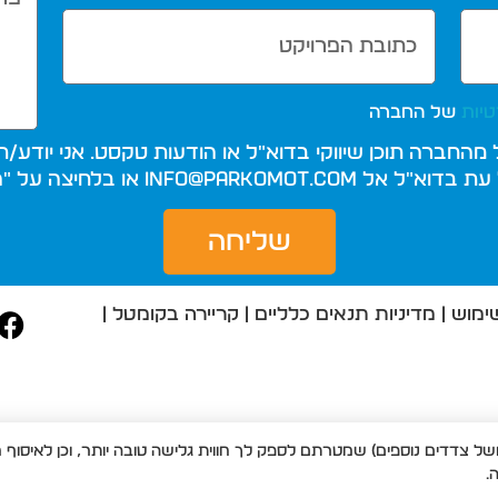
טיות
של החברה
החברה תוכן שיווקי בדוא"ל או הודעות טקסט. אני יודע
עת בדוא"ל אל
info@parkomot.com
או בלחיצה על "
שליחה
ימוש
|
מדיניות תנאים כלליים
|
קריירה בקומטל
|
ש בקבצי Cookies ובכלים נוספים (שלנו ושל צדדים נוספים) שמטרתם לספק לך חווית גלישה טובה יות
.