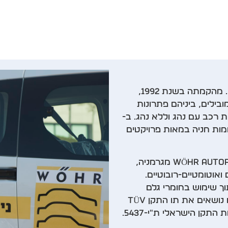
חלוצת תחום מתקני החניה בישראל והמובילה שלו גם היום. מהקמתה בשנת 1992,
ובילים, ביניהם פתרונות
ות רכב עם נהג וללא נהג. ב-
ילותה, התקינה החברה למעלה מ-20,000 מקומות חניה במאות פרויקטים
פרומוט מייצגת בישראל את חברת WÖHR Autoparksysteme GmbH מגרמניה,
ואוטומטיים-רובוטיים.
ך שימוש בחומרי גלם
איכותיים המבטיחה עמידות ארוכת שנים. בנוסף, המתקנים נושאים את תו התקן TÜV