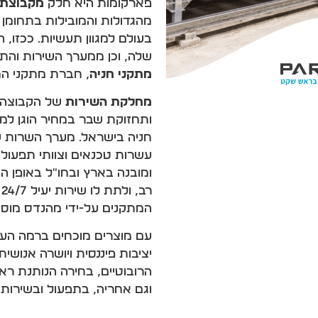
פארקומות היא חלק
מקבוצת ק
מהגדולות והמובילות בתחומן 
בעולם למגוון תעשיות. ככזו,
שלה, וכן ממערך השירות והת
מתקני חניה
, חברת מתקני החנ
מחלקת השירות
ותחזוקת שבר במחיר הוגן למג
חניה בישראל. מערך השרות ש
עשרות טכנאים וצוותי תפעול
ומובנה בארץ ובחו"ל באופן ה
ר
המתקנים על-ידי מהנדס מוס
יציבות פיננסית ויושרה אנושי
הרובוטיים, בחירה הנותנת ר
וגם אחריה, בתפעול ובשירות 