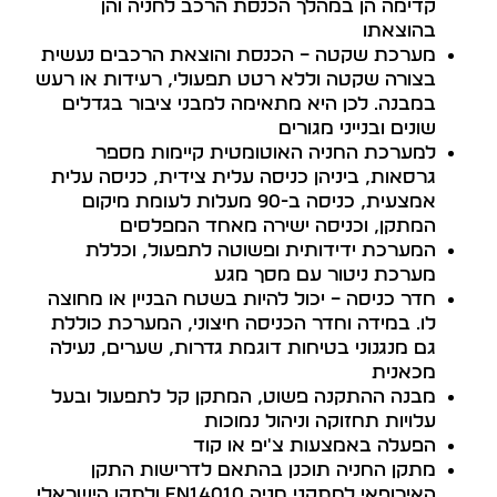
קדימה הן במהלך הכנסת הרכב לחניה והן
בהוצאתו
מערכת שקטה – הכנסת והוצאת הרכבים נעשית
בצורה שקטה וללא רטט תפעולי, רעידות או רעש
במבנה. לכן היא מתאימה למבני ציבור בגדלים
שונים ובנייני מגורים
למערכת החניה האוטומטית קיימות מספר
גרסאות, ביניהן כניסה עלית צידית, כניסה עלית
אמצעית, כניסה ב-90 מעלות לעומת מיקום
המתקן, וכניסה ישירה מאחד המפלסים
המערכת ידידותית ופשוטה לתפעול, וכללת
מערכת ניטור עם מסך מגע
חדר כניסה – יכול להיות בשטח הבניין או מחוצה
לו. במידה וחדר הכניסה חיצוני, המערכת כוללת
גם מנגנוני בטיחות דוגמת גדרות, שערים, נעילה
מכאנית
מבנה ההתקנה פשוט, המתקן קל לתפעול ובעל
עלויות תחזוקה וניהול נמוכות
הפעלה באמצעות צ'יפ או קוד
מתקן החניה תוכנן בהתאם לדרישות התקן
האירופאי למתקני חניה EN14010 ולתקן הישראלי