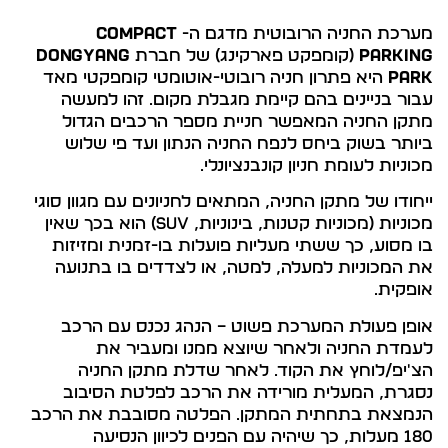
מערכת החניה הרובוטית מדגם ה-
COMPACT
PARKING
(קומפקט פארקינג) של חברת
DONGYANG
PARK
היא פתרון חניה רובוטי-אוטומטי קומפקטי מאד
עבור בניינים בהם קיימת מגבלת מקום. זהו למעשה
מתקן החניה המאפשר חניית מספר הרכבים הגדול
ביותר בשוק ביחס לנפח החניה הנתון ועד פי שלוש
מכוניות לעומת חניון קונבנציונלי.
ייחודו של מתקן החניה, המתאים לחניונים עם מגוון סוגי
מכוניות (מכוניות קטנות, בינוניות, SUV) הוא בכך שאין
בו מסוע, כך ששתי מעליות פועלות בו-זמנית ומזיזות
את המכוניות למעלה, למטה, או לצדדים בו בתנועה
אופקית.
אופן פעולת המערכת פשוט – הנהג נכנס עם הרכב
לעמדת החניה ולאחר שיוצא ממנו ומעביר את
הצ'יפ/לוחץ את הקוד. לאחר שדלת מתקן החניה
נסגרת, המעלית מורידה את הרכב לפלטת הסיבוב
הנמצאת בתחתית המתקן. הפלטה מסובבת את הרכב
180 מעלות, כך שיהיה עם הפנים לכיוון הנסיעה